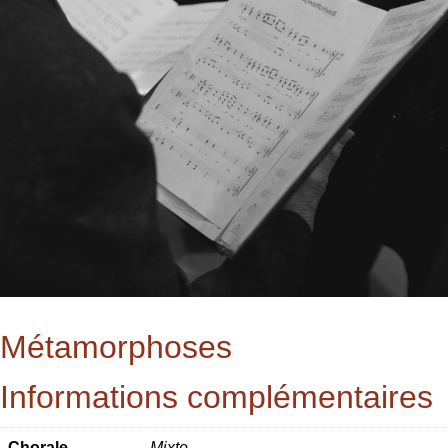
Les Rencontres Chorales
Les Rencontres Chorales 2027 se préparent !
Les Rencontres depuis 2007
Actualités
Les concerts
Les stages et formations
Contact
Métamorphoses
Informations complémentaires
Chorale
Mixte