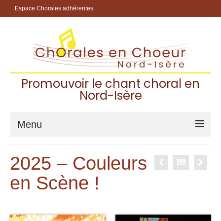
Espace Chorales adhérentes
Promouvoir le chant choral en
Nord-Isère
Menu
Accueil
2025 – Couleurs
Les Chorales Adhérentes
en Scène !
Pourquoi chanter dans une chorale ?
Choisir sa chorale