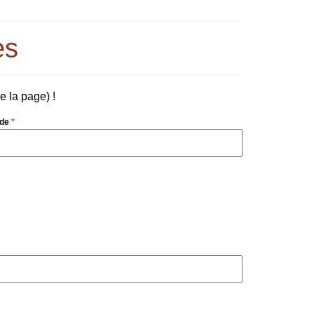
es
 la page) !
nde
*