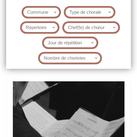
Les Rencontres Chorales
Les Rencontres Chorales 2027 se préparent !
Les Rencontres depuis 2007
Actualités
Les concerts
Les stages et formations
Contact