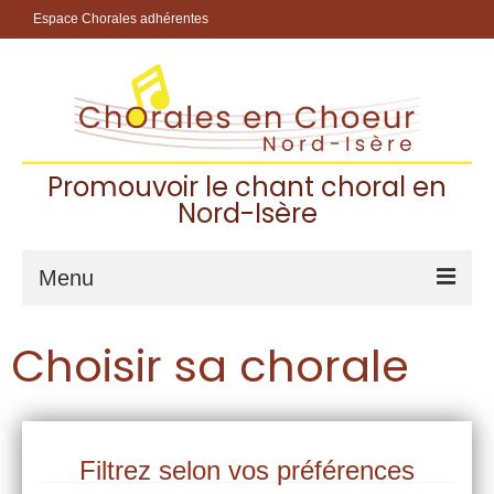
Espace Chorales adhérentes
Promouvoir le chant choral en
Nord-Isère
Menu
Accueil
Choisir sa chorale
Les Chorales Adhérentes
Pourquoi chanter dans une chorale ?
Filtrez selon vos préférences
Choisir sa chorale