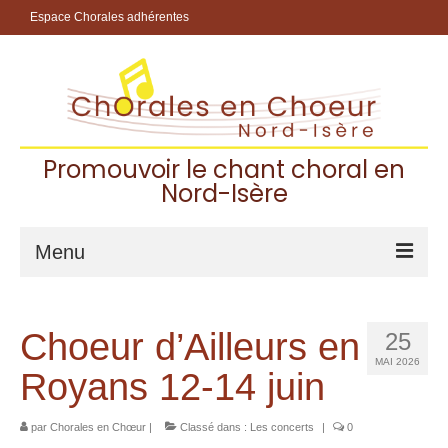
Espace Chorales adhérentes
Promouvoir le chant choral en
Nord-Isère
Menu
Accueil
Choeur d’Ailleurs en
25
Les Chorales Adhérentes
MAI 2026
Royans 12-14 juin
Pourquoi chanter dans une chorale ?
par
Chorales en Chœur
|
Classé dans :
Les concerts
|
0
Choisir sa chorale