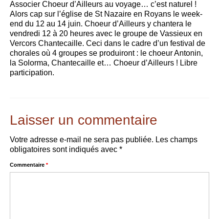
Associer Choeur d’Ailleurs au voyage… c’est naturel !
Les Rencontres Chorales
Alors cap sur l’église de St Nazaire en Royans le week-
end du 12 au 14 juin. Choeur d’Ailleurs y chantera le
Les Rencontres Chorales 2027 se préparent !
vendredi 12 à 20 heures avec le groupe de Vassieux en
Vercors Chantecaille. Ceci dans le cadre d’un festival de
Les Rencontres depuis 2007
chorales où 4 groupes se produiront : le choeur Antonin,
la Solorma, Chantecaille et… Choeur d’Ailleurs ! Libre
Actualités
participation.
Les concerts
Les stages et formations
Laisser un commentaire
Contact
Votre adresse e-mail ne sera pas publiée.
Les champs
obligatoires sont indiqués avec
*
Commentaire
*