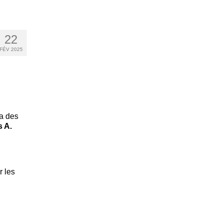
22
FÉV 2025
a des
 A.
r les