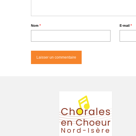
Nom
*
E-mail
*