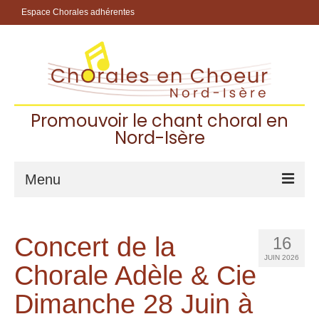
Espace Chorales adhérentes
Promouvoir le chant choral en
Nord-Isère
Menu
Accueil
Concert de la
16
Les Chorales Adhérentes
JUIN 2026
Chorale Adèle & Cie
Pourquoi chanter dans une chorale ?
Dimanche 28 Juin à
Choisir sa chorale