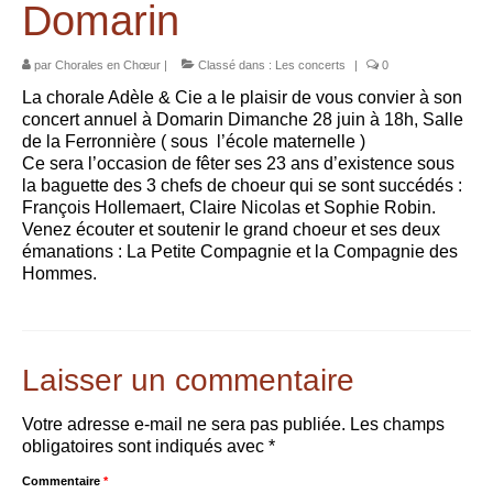
Domarin
Les Rencontres Chorales
par
Chorales en Chœur
|
Classé dans :
Les concerts
|
0
Les Rencontres Chorales 2027 se préparent !
La chorale Adèle & Cie a le plaisir de vous convier à son
Les Rencontres depuis 2007
concert annuel à Domarin Dimanche 28 juin à 18h, Salle
de la Ferronnière ( sous l’école maternelle )
Actualités
Ce sera l’occasion de fêter ses 23 ans d’existence sous
la baguette des 3 chefs de choeur qui se sont succédés :
Les concerts
François Hollemaert, Claire Nicolas et Sophie Robin.
Venez écouter et soutenir le grand choeur et ses deux
émanations : La Petite Compagnie et la Compagnie des
Les stages et formations
Hommes.
Contact
Laisser un commentaire
Votre adresse e-mail ne sera pas publiée.
Les champs
obligatoires sont indiqués avec
*
Commentaire
*